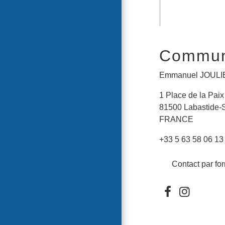
Commune
Emmanuel JOULI
1 Place de la Paix
81500 Labastide-
FRANCE
+33 5 63 58 06 13
Contact par fo