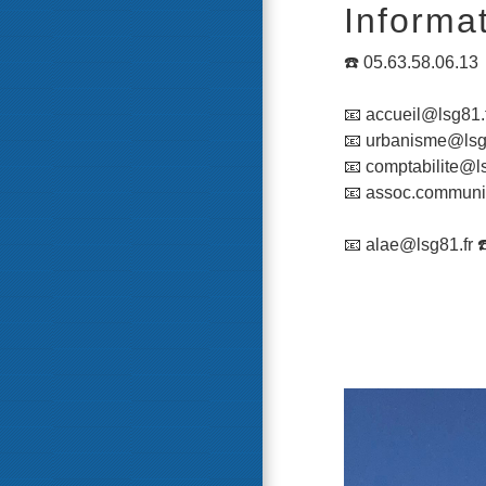
Informa
☎️ 05.63.58.06.13
📧 accueil@lsg81.
📧 urbanisme@lsg
📧 comptabilite@ls
📧 assoc.communi
📧 alae@lsg81.fr 