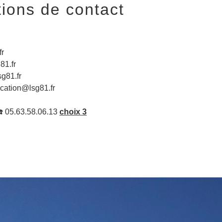
tions de contact
fr
81.fr
g81.fr
cation@lsg81.fr
☎️ 05.63.58.06.13
choix 3