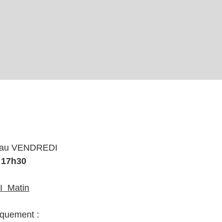
I au VENDREDI
à
17h30
I Matin
iquement :