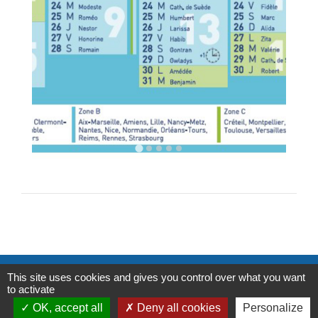
This site uses cookies and gives you control over what you want
Contacts et Horaires
to activate
Commune de Labastide Saint-Georges
OK, accept all
Deny all cookies
Personalize
1 Place de la Paix