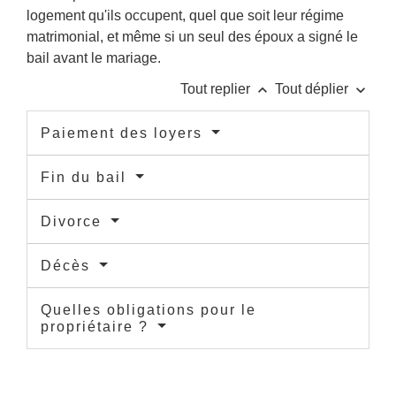
logement qu'ils occupent, quel que soit leur régime
matrimonial, et même si un seul des époux a signé le
bail avant le mariage.
keyboard_arrow_up
keyboard_arrow_down
Tout replier
Tout déplier
Paiement des loyers
Fin du bail
Divorce
Décès
Quelles obligations pour le
propriétaire ?