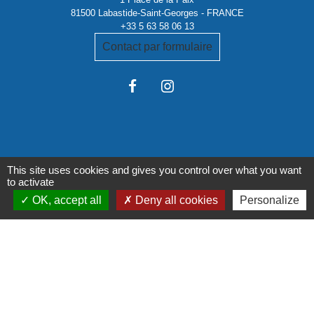
81500 Labastide-Saint-Georges - FRANCE
+33 5 63 58 06 13
Contact par formulaire
This site uses cookies and gives you control over what you want
Liens institutionnels
to activate
OK, accept all
Deny all cookies
Personalize
Communauté de communes Tarn-Agout
Département Tarn
Région Occitanie
Préfecture du Tarn