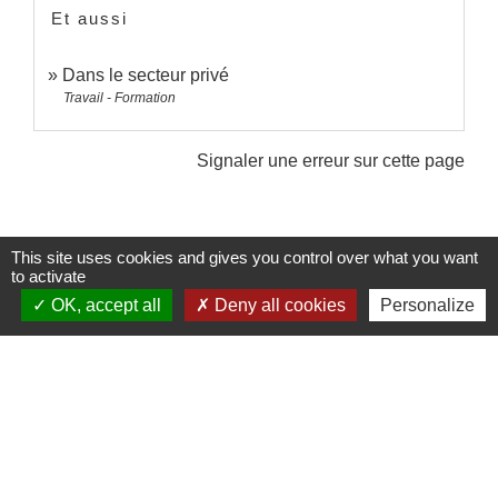
Et aussi
Dans le secteur privé
Travail - Formation
Signaler une erreur sur cette page
This site uses cookies and gives you control over what you want
to activate
OK, accept all
Deny all cookies
Personalize
Contacts et Horaires
Commune de Labastide Saint-Georges
1 Place de la Paix
81500 Labastide-Saint-Georges - FRANCE
+33 5 63 58 06 13
Contact par formulaire