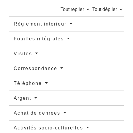
keyboard_arrow_up
keyboard_arrow_down
Tout replier
Tout déplier
Règlement intérieur
Fouilles intégrales
Visites
Correspondance
Téléphone
Argent
Achat de denrées
Activités socio-culturelles