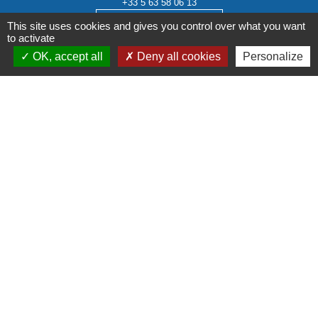
+33 5 63 58 06 13
Contact par formulaire
This site uses cookies and gives you control over what you want
to activate
OK, accept all
Deny all cookies
Personalize
Liens institutionnels
Communauté de communes Tarn-Agout
Département Tarn
Région Occitanie
Préfecture du Tarn