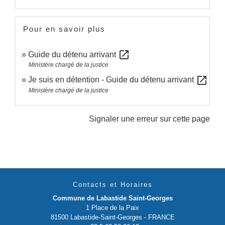
Pour en savoir plus
open_in_new
Guide du détenu arrivant
Ministère chargé de la justice
open_in_new
Je suis en détention - Guide du détenu arrivant
Ministère chargé de la justice
Signaler une erreur sur cette page
Contacts et Horaires
Commune de Labastide Saint-Georges
1 Place de la Paix
81500 Labastide-Saint-Georges - FRANCE