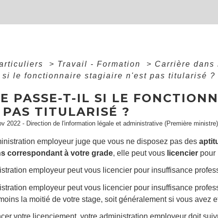
articuliers
>
Travail - Formation
>
Carrière dans 
 si le fonctionnaire stagiaire n'est pas titularisé ?
E PASSE-T-IL SI LE FONCTION
 PAS TITULARISÉ ?
ov 2022 - Direction de l'information légale et administrative (Première ministre)
ministration employeur juge que vous ne disposez pas des
aptit
ns correspondant à votre grade
, elle peut vous
licencier
pour
stration employeur peut vous licencier pour insuffisance profe
stration employeur peut vous licencier pour insuffisance profes
moins la moitié de votre stage, soit généralement si vous avez 
er votre licenciement, votre administration employeur doit suiv