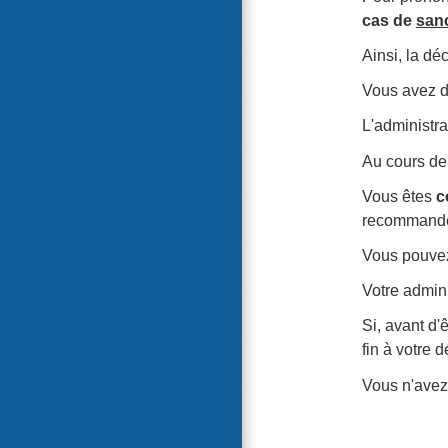
cas de
sanc
Ainsi, la dé
Vous avez dr
L'administra
Au cours de 
Vous êtes
c
recommandé
Vous pouvez
Votre admini
Si, avant d'
fin à votre 
Vous n'avez