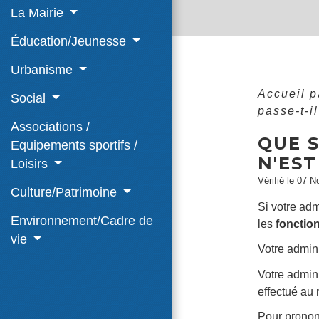
La Mairie
Éducation/Jeunesse
Urbanisme
Accueil p
Social
passe-t-il
Associations /
QUE S
Equipements sportifs /
N'EST
Loisirs
Vérifié le 07 N
Culture/Patrimoine
Si votre ad
Environnement/Cadre de
les
fonctio
vie
Votre admini
Votre admini
effectué au 
Pour prononc