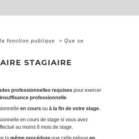
la fonction publique
>
Que se
NAIRE STAGIAIRE
udes professionnelles requises
pour exercer
insuffisance professionnelle
.
ssionnelle
en cours
ou
à la fin de votre stage
.
sionnelle en cours de stage si vous avez
effectué au moins 6 mois de stage.
re la
même procédure
que celle prévue
en