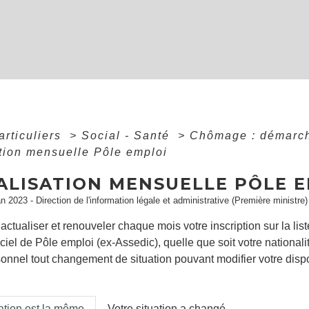
articuliers
>
Social - Santé
>
Chômage : démarch
tion mensuelle Pôle emploi
ALISATION MENSUELLE PÔLE 
an 2023 - Direction de l'information légale et administrative (Première ministre)
ctualiser et renouveler chaque mois votre inscription sur la li
ciel de Pôle emploi (ex-Assedic), quelle que soit votre national
nnel tout changement de situation pouvant modifier votre dispon
uation est la même
Votre situation a changé