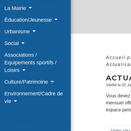
La Mairie
Éducation/Jeunesse
Urbanisme
Social
Associations /
Accueil p
Equipements sportifs /
Actualisa
Loisirs
ACTU
Culture/Patrimoine
Vérifié le 01 J
Environnement/Cadre de
Vous devez a
vie
mensuel offi
espace perso
Votre sit