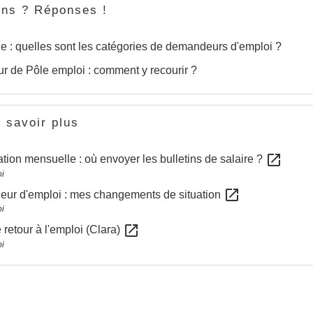
ons ? Réponses !
: quelles sont les catégories de demandeurs d'emploi ?
r de Pôle emploi : comment y recourir ?
 savoir plus
open_in_new
ation mensuelle : où envoyer les bulletins de salaire ?
i
open_in_new
ur d'emploi : mes changements de situation
i
open_in_new
 retour à l'emploi (Clara)
i