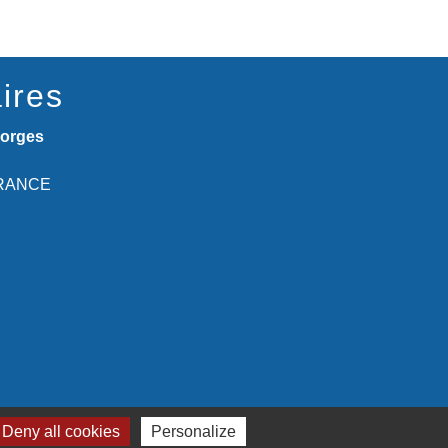
ires
eorges
 FRANCE
Deny all cookies
Personalize