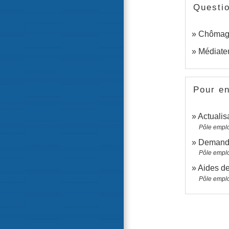
Questi
Chômage 
Médiateu
Pour en
Actualis
Pôle emplo
Demande
Pôle emplo
Aides de
Pôle emplo