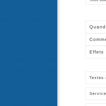
Quand 
Commen
Effets
Textes 
Service