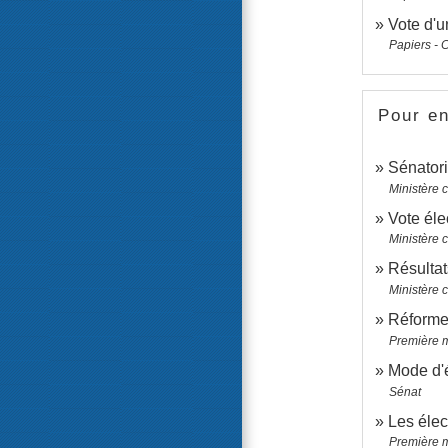
Vote d'u
Papiers - 
Pour en
Sénatori
Ministère c
Vote él
Ministère 
Résultat
Ministère c
Réforme 
Première m
Mode d'
Sénat
Les élec
Première m