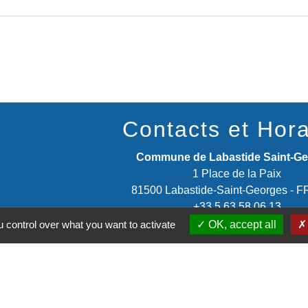
Contacts et Hora
Commune de Labastide Saint-G
1 Place de la Paix
81500 Labastide-Saint-Georges -
+33 5 63 58 06 13
 control over what you want to activate
OK, accept all
Contact par formulaire