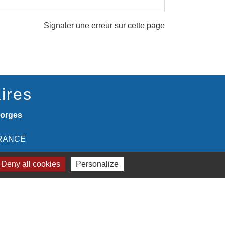
Signaler une erreur sur cette page
ires
eorges
 FRANCE
Deny all cookies
Personalize