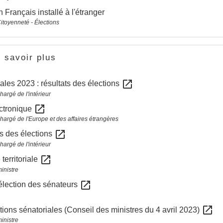
n Français installé à l'étranger
Citoyenneté - Élections
 savoir plus
open_in_new
ales 2023 : résultats des élections
hargé de l'intérieur
open_in_new
ectronique
chargé de l'Europe et des affaires étrangères
open_in_new
s des élections
hargé de l'intérieur
open_in_new
territoriale
inistre
open_in_new
élection des sénateurs
open_in_new
tions sénatoriales (Conseil des ministres du 4 avril 2023)
inistre