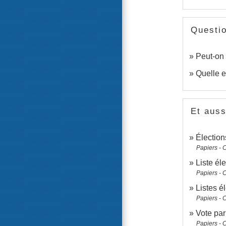
Questi
Peut-on 
Quelle e
Et auss
Élection
Papiers - 
Liste éle
Papiers - 
Listes é
Papiers - 
Vote par
Papiers - 