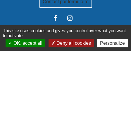
Contact par formulaire
This site uses cookies and gives you control over what you want
to activate
OK, accept all
Deny all cookies
Personalize
Liens institutionnels
Communauté de communes Tarn-Agout
Département Tarn
Région Occitanie
Préfecture du Tarn
Mentions légales
-
Politique de confidentialité
-