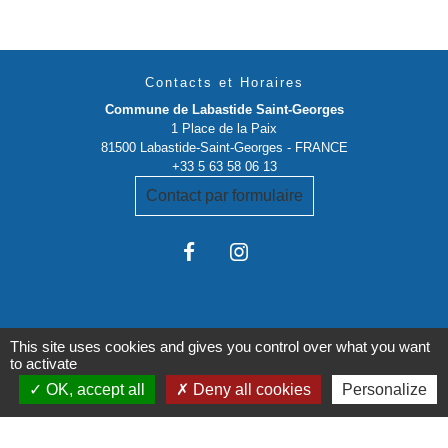
Contacts et Horaires
Commune de Labastide Saint-Georges
1 Place de la Paix
81500 Labastide-Saint-Georges - FRANCE
+33 5 63 58 06 13
Contact par formulaire
This site uses cookies and gives you control over what you want
to activate
Liens institutionnels
OK, accept all
Deny all cookies
Personalize
Communauté de communes Tarn-Agout