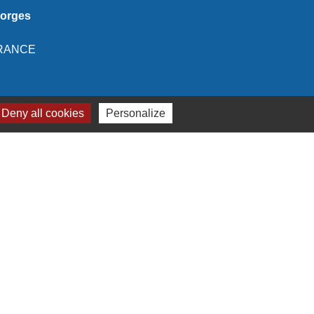
eorges
 FRANCE
Deny all cookies
Personalize