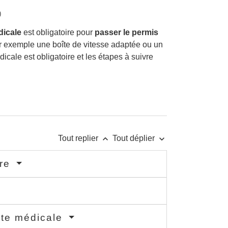
)
dicale
est obligatoire pour
passer le permis
ar exemple une boîte de vitesse adaptée ou un
ale est obligatoire et les étapes à suivre
keyboard_arrow_up
keyboard_arrow_down
Tout replier
Tout déplier
ire
site médicale