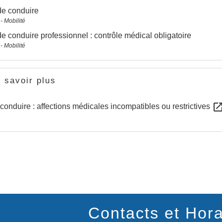
de conduire
- Mobilité
e conduire professionnel : contrôle médical obligatoire
- Mobilité
 savoir plus
open_in_n
 conduire : affections médicales incompatibles ou restrictives
Contacts et Hora