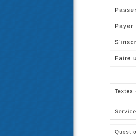
Passer
Payer 
S'insc
Faire 
Textes 
Service
Questi