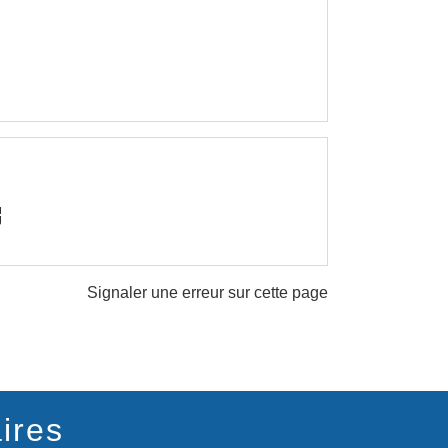
ew
Signaler une erreur sur cette page
ires