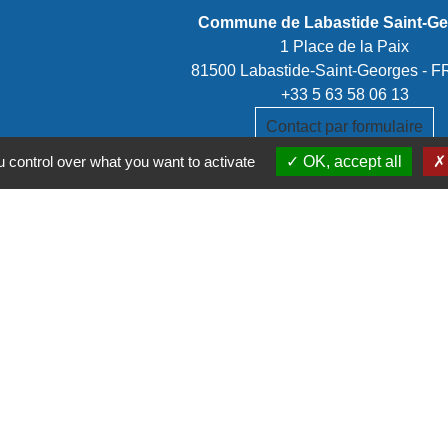
Commune de Labastide Saint-G
1 Place de la Paix
81500 Labastide-Saint-Georges -
+33 5 63 58 06 13
Contact par formulaire
 control over what you want to activate
OK, accept all
stitutionnels
é de communes Tarn-Agout
t Tarn