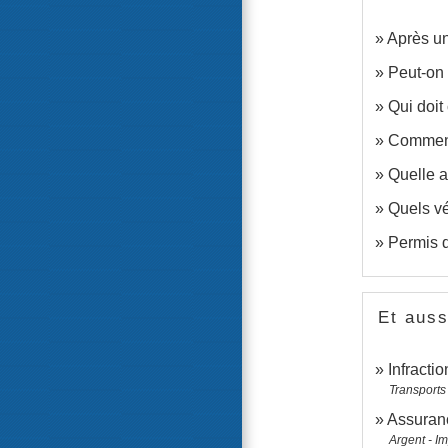
Après un
Peut-on 
Qui doit
Comment
Quelle a
Quels vé
Permis d
Et auss
Infractio
Transports 
Assuranc
Argent - I