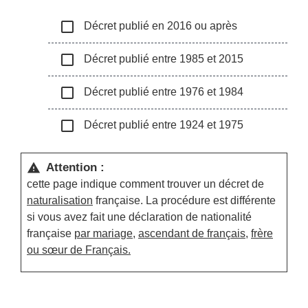
check_box_outline_blank
Décret publié en 2016 ou après
check_box_outline_blank
Décret publié entre 1985 et 2015
check_box_outline_blank
Décret publié entre 1976 et 1984
check_box_outline_blank
Décret publié entre 1924 et 1975
Attention :
warning
cette page indique comment trouver un décret de
naturalisation
française. La procédure est différente
si vous avez fait une déclaration de nationalité
française
par mariage
,
ascendant de français
,
frère
ou sœur de Français.