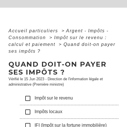
Accueil particuliers
>
Argent - Impôts -
Consommation
>
Impôt sur le revenu :
calcul et paiement
>
Quand doit-on payer
ses impôts ?
QUAND DOIT-ON PAYER
SES IMPÔTS ?
Vérifié le 15 Jun 2023 - Direction de l'information légale et
administrative (Première ministre)
check_box_outline_blank
Impôt sur le revenu
check_box_outline_blank
Impôts locaux
check_box_outline_blank
IFI (Impôt sur la fortune immobilière)