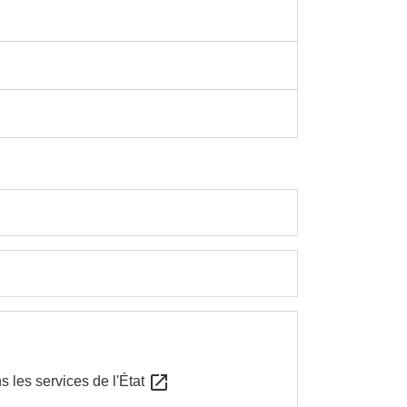
open_in_new
 les services de l'État