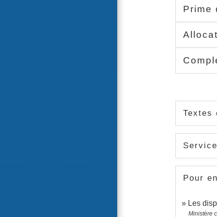
Prime 
Alloca
Compl
Textes 
Service
Pour en
Les disp
Ministère 