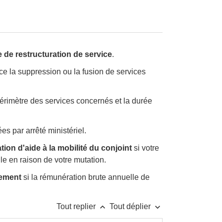
 de restructuration de service
.
ce la suppression ou la fusion de services
 périmètre des services concernés et la durée
es par arrêté ministériel.
ation d'aide à la mobilité du conjoint
si votre
le en raison de votre mutation.
ement
si la rémunération brute annuelle de
keyboard_arrow_up
keyboard_arrow_down
Tout replier
Tout déplier