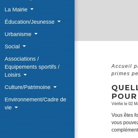
La Mairie
Éducation/Jeunesse
Urbanisme
Social
Associations /
Accueil p
Equipements sportifs /
primes pe
Loisirs
QUEL
Culture/Patrimoine
POUR
Environnement/Cadre de
Vérifié le 02 M
vie
Vous êtes f
vous pouvez 
complément