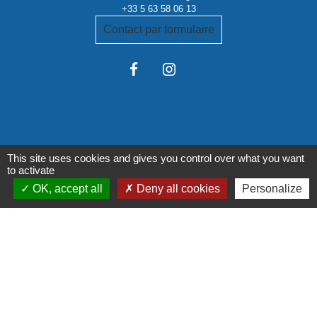
+33 5 63 58 06 13
Contact par formulaire
Liens institutionnels
This site uses cookies and gives you control over what you want
to activate
OK, accept all
Deny all cookies
Personalize
Communauté de communes Tarn-Agout
Département Tarn
Région Occitanie
Préfecture du Tarn