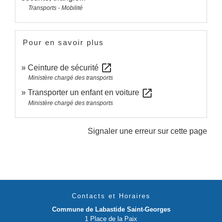
Transports - Mobilité
Pour en savoir plus
open_in_new
Ceinture de sécurité
Ministère chargé des transports
open_in_new
Transporter un enfant en voiture
Ministère chargé des transports
Signaler une erreur sur cette page
Contacts et Horaires
Commune de Labastide Saint-Georges
1 Place de la Paix