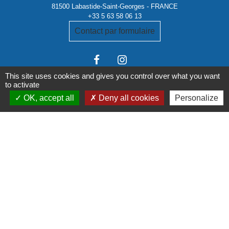
81500 Labastide-Saint-Georges - FRANCE
+33 5 63 58 06 13
Contact par formulaire
This site uses cookies and gives you control over what you want
to activate
OK, accept all
Deny all cookies
Personalize
Liens institutionnels
Communauté de communes Tarn-Agout
Département Tarn
Région Occitanie
Préfecture du Tarn