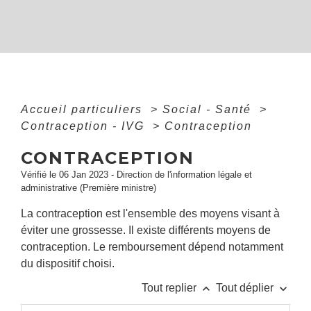
Accueil particuliers
>
Social - Santé
>
Contraception - IVG
>
Contraception
CONTRACEPTION
Vérifié le 06 Jan 2023 - Direction de l'information légale et
administrative (Première ministre)
La contraception est l'ensemble des moyens visant à
éviter une grossesse. Il existe différents moyens de
contraception. Le remboursement dépend notamment
du dispositif choisi.
keyboard_arrow_up
keyboard_arrow_down
Tout replier
Tout déplier