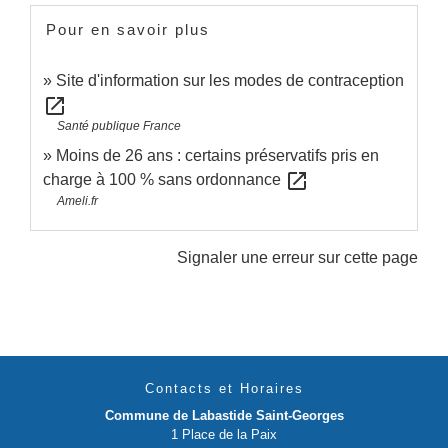
Pour en savoir plus
Site d'information sur les modes de contraception
open_in_new
Santé publique France
Moins de 26 ans : certains préservatifs pris en
open_in_new
charge à 100 % sans ordonnance
Ameli.fr
Signaler une erreur sur cette page
Contacts et Horaires
Commune de Labastide Saint-Georges
1 Place de la Paix