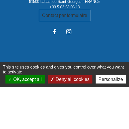
81500 Labastide-Saint-Georges - FRANCE
+33 5 63 58 06 13
Contact par formulaire
This site uses cookies and gives you control over what you want
Liens institutionnels
to activate
OK, accept all
Deny all cookies
Personalize
Communauté de communes Tarn-Agout
Département Tarn
Région Occitanie
Préfecture du Tarn