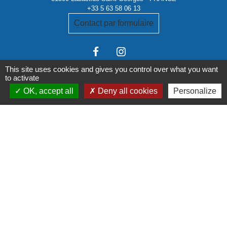
+33 5 63 58 06 13
Contact par formulaire
This site uses cookies and gives you control over what you want
to activate
OK, accept all
Deny all cookies
Personalize
Liens institutionnels
Communauté de communes Tarn-Agout
Département Tarn
Région Occitanie
Préfecture du Tarn