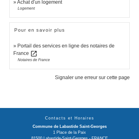
Achat d'un logement
Logement
Pour en savoir plus
Portail des services en ligne des notaires de
open_in_new
France
Notaires de France
Signaler une erreur sur cette page
Contacts et Horaires
Commune de Labastide Saint-Georges
1 Place de la Paix
81500 Labastide-Saint-Georges - FRANCE