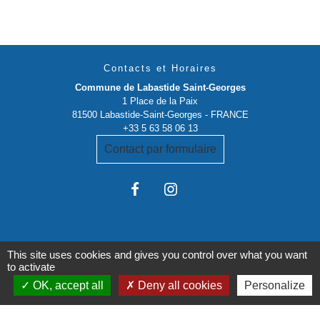
Contacts et Horaires
Commune de Labastide Saint-Georges
1 Place de la Paix
81500 Labastide-Saint-Georges - FRANCE
+33 5 63 58 06 13
Contact par formulaire
This site uses cookies and gives you control over what you want
to activate
Liens institutionnels
OK, accept all
Deny all cookies
Personalize
Communauté de communes Tarn-Agout