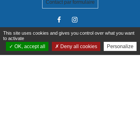
Contact par formulaire
This site uses cookies and gives you control over what you want
to activate
OK, accept all
Deny all cookies
Personalize
Liens institutionnels
Communauté de communes Tarn-Agout
Département Tarn
Région Occitanie
Préfecture du Tarn
Mentions légales
-
Politique de confidentialité
-