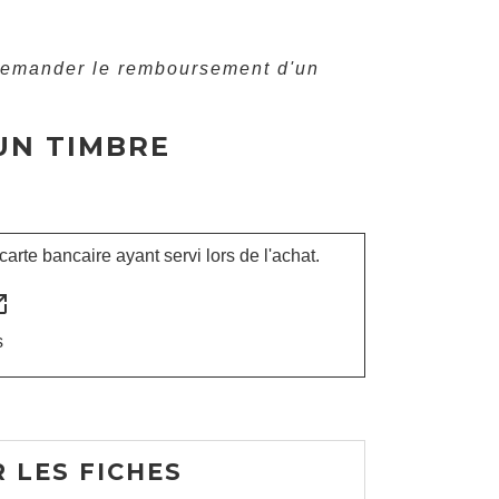
emander le remboursement d'un
UN TIMBRE
rte bancaire ayant servi lors de l'achat.
n_new
s
 LES FICHES