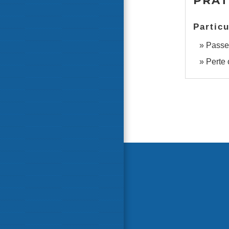
PRAT
Particu
Passep
Perte 