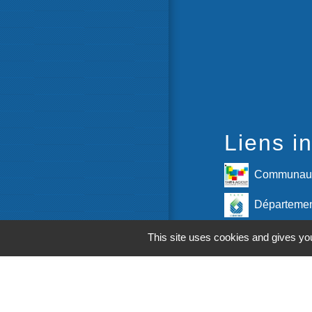
Liens in
Communaut
Départemen
Région Occ
This site uses cookies and gives you
Préfecture 
M