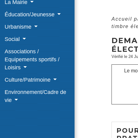
La Mairie
Éducation/Jeunesse
Accueil p
Urbanisme
timbre él
Social
DEMA
ÉLECT
Associations /
Vérifié le 24 J
Equipements sportifs /
Loisirs
Le mon
Culture/Patrimoine
Environnement/Cadre de
vie
POUR