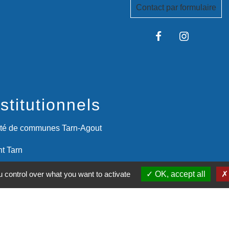
Contact par formulaire
stitutionnels
é de communes Tarn-Agout
t Tarn
itanie
 control over what you want to activate
OK, accept all
du Tarn
entions légales
-
Politique de confidentialité
-
Accessibilité
-