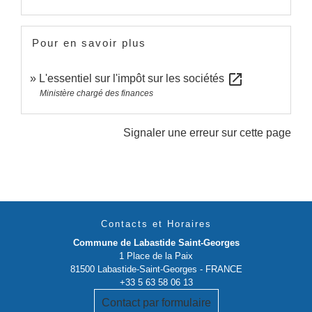
Pour en savoir plus
open_in_new
L'essentiel sur l'impôt sur les sociétés
Ministère chargé des finances
Signaler une erreur sur cette page
Contacts et Horaires
Commune de Labastide Saint-Georges
1 Place de la Paix
81500 Labastide-Saint-Georges - FRANCE
+33 5 63 58 06 13
Contact par formulaire