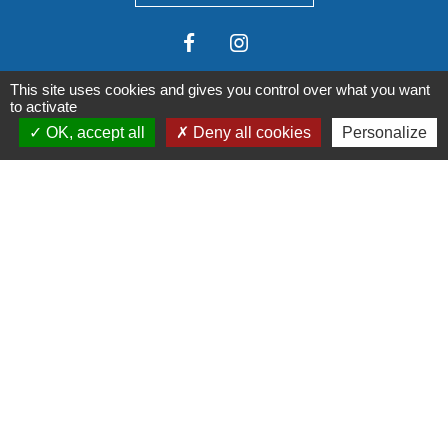
This site uses cookies and gives you control over what you want
to activate
OK, accept all
Deny all cookies
Personalize
Liens institutionnels
Communauté de communes Tarn-Agout
Département Tarn
Région Occitanie
Préfecture du Tarn
Mentions légales
-
Politique de confidentialité
-
Accessibilité
-
Plan du site
-
Gestion des cookies