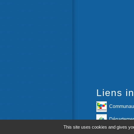
Liens in
Communaut
Départemen
This site uses cookies and gives you
Région Occ