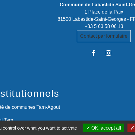
Commune de Labastide Saint-G
1 Place de la Paix
81500 Labastide-Saint-Georges -
+33 5 63 58 06 13
Contact par formulaire
stitutionnels
é de communes Tarn-Agout
t Tarn
 control over what you want to activate
OK, accept all
itanie