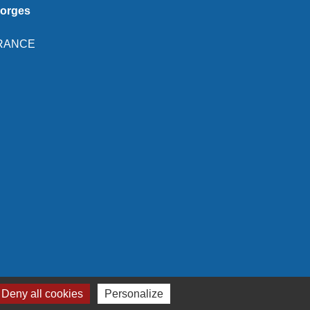
eorges
 FRANCE
Deny all cookies
Personalize