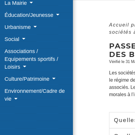
La Mairie
Éducation/Jeunesse
Accueil 
Urbanisme
sociétés 
Social
PASSE
Associations /
DES B
Equipements sportifs /
Vérifié le 31 M
Loisirs
Les sociétés
Culture/Patrimoine
le régime d
associés. L
Environnement/Cadre de
morales à l'
vie
Quelle