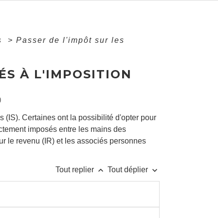
és
>
Passer de l'impôt sur les
ÉS À L'IMPOSITION
)
(IS). Certaines ont la possibilité d'opter pour
ectement imposés entre les mains des
r le revenu (IR) et les associés personnes
keyboard_arrow_up
keyboard_arrow_down
Tout replier
Tout déplier