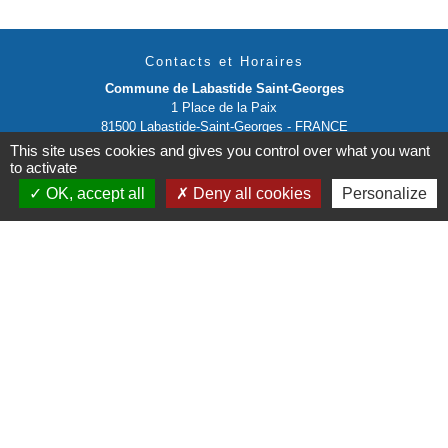
Contacts et Horaires
Commune de Labastide Saint-Georges
1 Place de la Paix
81500 Labastide-Saint-Georges - FRANCE
+33 5 63 58 06 13
This site uses cookies and gives you control over what you want
to activate
Contact par formulaire
OK, accept all
Deny all cookies
Personalize
Liens institutionnels
Communauté de communes Tarn-Agout