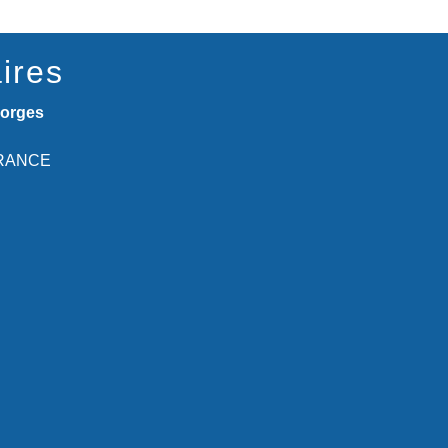
ires
eorges
 FRANCE