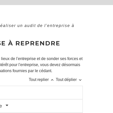
éaliser un audit de l'entreprise à
SE À REPRENDRE
lieux de l'entreprise et de sonder ses forces et
ntérêt pour l'entreprise, vous devez désormais
mations fournies par le cédant.
keyboard_arrow_up
keyboard_arrow_down
Tout replier
Tout déplier
se