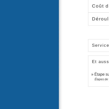
Coût d
Déroul
Service
Et auss
Étape su
Étapes de 