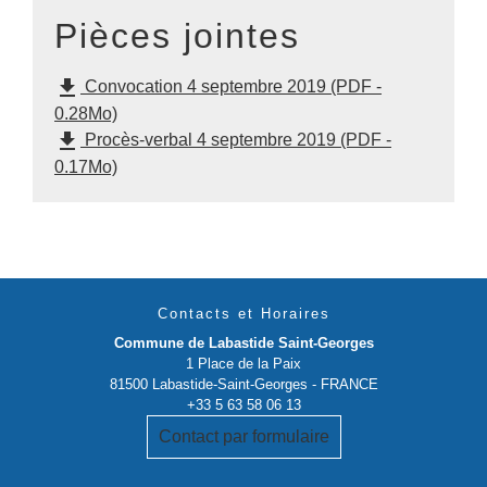
Pièces jointes
file_download
Convocation 4 septembre 2019 (PDF -
0.28Mo)
file_download
Procès-verbal 4 septembre 2019 (PDF -
0.17Mo)
Contacts et Horaires
Commune de Labastide Saint-Georges
1 Place de la Paix
81500 Labastide-Saint-Georges - FRANCE
+33 5 63 58 06 13
Contact par formulaire