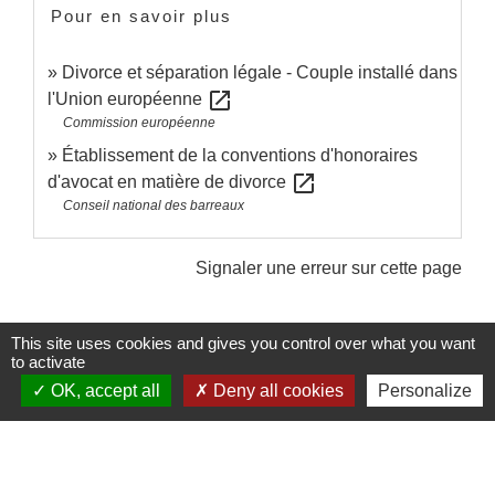
Pour en savoir plus
Divorce et séparation légale - Couple installé dans
open_in_new
l'Union européenne
Commission européenne
Établissement de la conventions d'honoraires
open_in_new
d'avocat en matière de divorce
Conseil national des barreaux
Signaler une erreur sur cette page
This site uses cookies and gives you control over what you want
to activate
OK, accept all
Deny all cookies
Personalize
Contacts et Horaires
Commune de Labastide Saint-Georges
1 Place de la Paix
81500 Labastide-Saint-Georges - FRANCE