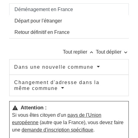
Déménagement en France
Départ pour l'étranger
Retour définitif en France
keyboard_arrow_up
keyboard_arrow_down
Tout replier
Tout déplier
Dans une nouvelle commune
Changement d'adresse dans la
même commune
Attention :
warning
Si vous êtes citoyen d'un
pays de l'Union
européenne
(autre que la France), vous devez faire
une
demande d'inscription spécifique
.