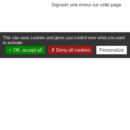
Signaler une erreur sur cette page
This site uses cookies and gives you control over what you want
to activate
Contacts et Horaires
OK, accept all
Deny all cookies
Personalize
Commune de Labastide Saint-Georges
1 Place de la Paix
81500 Labastide-Saint-Georges - FRANCE
+33 5 63 58 06 13
Contact par formulaire