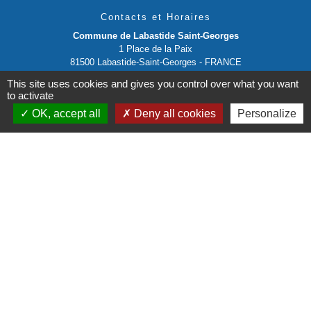
Contacts et Horaires
Commune de Labastide Saint-Georges
1 Place de la Paix
81500 Labastide-Saint-Georges - FRANCE
+33 5 63 58 06 13
This site uses cookies and gives you control over what you want
Contact par formulaire
to activate
OK, accept all
Deny all cookies
Personalize
Liens institutionnels
Communauté de communes Tarn-Agout
Département Tarn