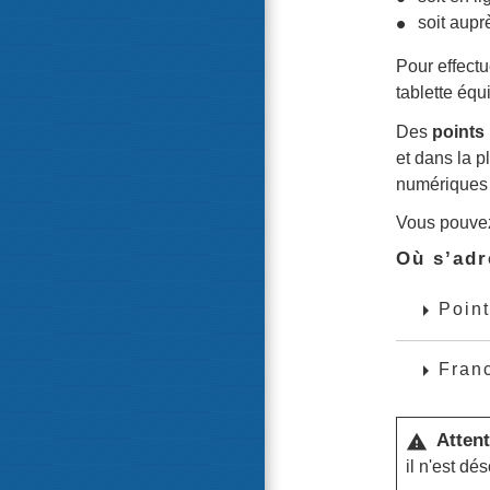
soit aupr
Pour effect
tablette équ
Des
points
et dans la 
numériques s
Vous pouvez
Où s’adr
arrow_right
Point
arrow_right
Franc
Attent
warning
il n'est d