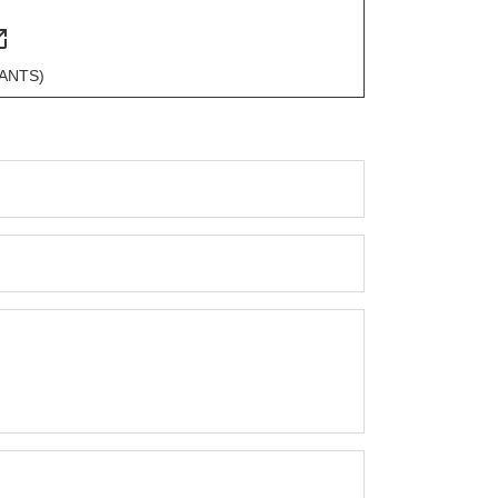
n_new
 (ANTS)