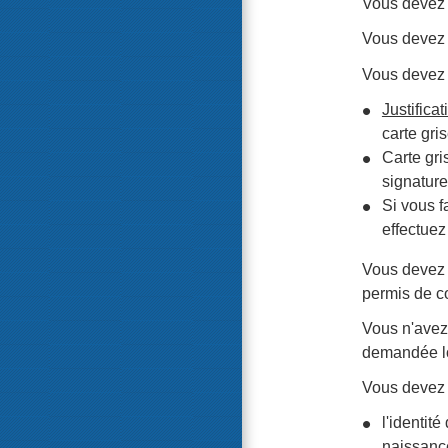
Vous devez v
Vous devez
Vous devez 
Justificat
carte gris
Carte gri
signature 
Si vous f
effectuez
Vous devez c
permis de c
Vous n'avez
demandée lor
Vous devez p
l'identit
naissanc