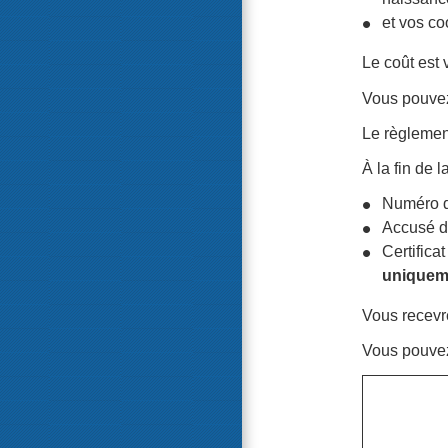
et vos c
Le coût est 
Vous pouvez 
Le règleme
À la fin de 
Numéro d
Accusé d
Certifica
uniquem
Vous recevre
Vous pouvez 