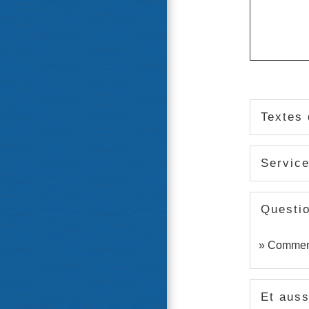
Textes 
Service
Questi
Comment 
Et auss