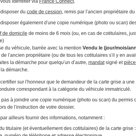
ous identifier via
France Connect
.
 disposer du
code de cession
, remis par l'ancien propriétaire du
disposer également d'une copie numérique (photo ou scan) des
if de domicile
de moins de 6 mois (ou, en cas de cotitulaires, justi
e)
se du véhicule, barrée avec la mention
Vendu le (jour/mois/an
de l'ancien propriétaire (ou de tous les cotitulaires s'il y en avait
aites la démarche pour quelqu'un d'autre,
mandat
signé et
pièce
 la démarche.
ertifier sur l'honneur que le demandeur de la carte grise a une
onduire correspondant à la catégorie du véhicule immatriculé.
 pas à joindre une copie numérique (photo ou scan) du permis de
s de l'instruction de votre dossier.
ar ailleurs fournir des informations, notamment :
é du titulaire (et éventuellement des cotitulaires) de la carte gris
e, numéro de téléphone et adresse électronique,