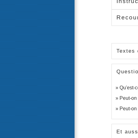
Instru
Recou
Textes 
Questi
Qu'est-c
Peut-on 
Peut-on 
Et auss