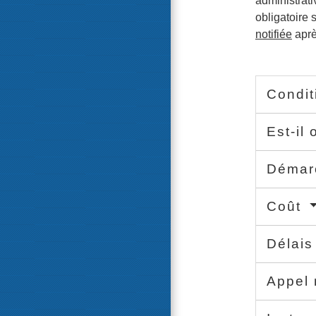
administrati
obligatoire 
notifiée
aprè
Condi
Est-il
Déma
Coût
Délai
Appel 