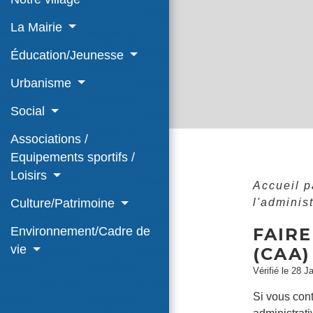
La Mairie
Éducation/Jeunesse
Urbanisme
Social
Associations /
Equipements sportifs /
Loisirs
Accueil p
l'adminis
Culture/Patrimoine
FAIR
Environnement/Cadre de
vie
(CAA)
Vérifié le 28 J
Si vous cont