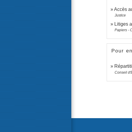
Accès au 
Justice
Litiges 
Papiers - 
Pour en
Répartit
Conseil d'É