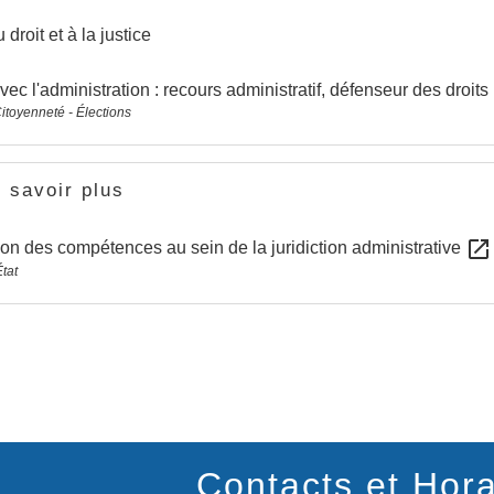
droit et à la justice
avec l'administration : recours administratif, défenseur des droits
Citoyenneté - Élections
 savoir plus
open_in_new
ion des compétences au sein de la juridiction administrative
tat
Contacts et Hora