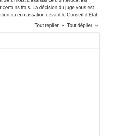
st de 2 mois. L'assistance d'un avocat est
r certains frais. La décision du juge vous est
tion ou en cassation devant le Conseil d’État.
keyboard_arrow_up
keyboard_arrow_down
Tout replier
Tout déplier