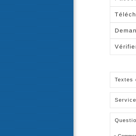
Téléch
Demand
Vérifi
Textes 
Service
Questi