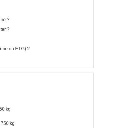
ire ?
ter ?
mune ou ETG) ?
750 kg
e 750 kg