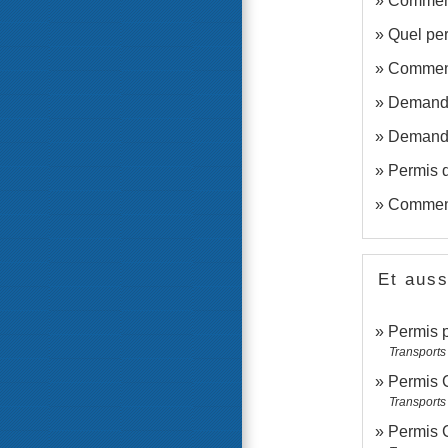
Comment
Quel per
Comment 
Demande 
Demande 
Permis 
Comment
Et auss
Permis p
Transports 
Permis C
Transports 
Permis C