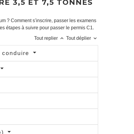
RE 3,5 ET 7,5 TONNES
mum ? Comment s'inscrire, passer les examens
les étapes à suivre pour passer le permis C1.
keyboard_arrow_up
keyboard_arrow_down
Tout replier
Tout déplier
à conduire
e)