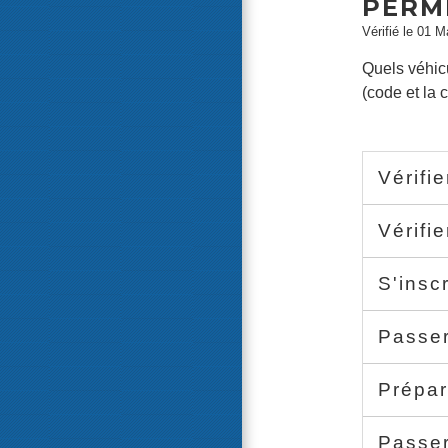
PERMI
Vérifié le 01 M
Quels véhic
(code et la 
Vérifi
Vérifi
S'insc
Passer
Prépar
Passer