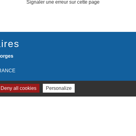
Signaler une erreur sur cette page
ires
eorges
 FRANCE
Deny all cookies
Personalize