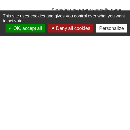
Signaler une erreur sur cette page
This site uses cookies and gives you control over what you want
to activate
OK, accept all
Deny all cookies
Personalize
Contacts et Horaires
Commune de Labastide Saint-Georges
1 Place de la Paix
81500 Labastide-Saint-Georges - FRANCE
+33 5 63 58 06 13
Contact par formulaire