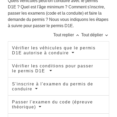
Quels véhicules peut-on conduire avec le permis
D1E ? Quel est l'âge minimum ? Comment s'inscrire,
passer les examens (code et la conduite) et faire la
demande du permis ? Nous vous indiquons les étapes
à suivre pour passer le permis D1E.
keyboard_arrow_up
keyboard_arrow_down
Tout replier
Tout déplier
Vérifier les véhicules que le permis
D1E autorise à conduire
Vérifier les conditions pour passer
le permis D1E
S'inscrire à l'examen du permis de
conduire
Passer l'examen du code (épreuve
théorique)