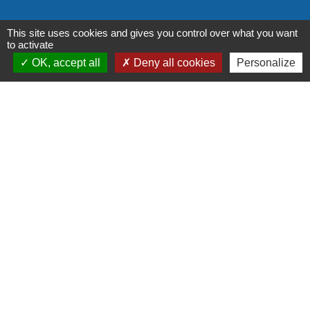
This site uses cookies and gives you control over what you want
to activate
OK, accept all
Deny all cookies
Personalize
Liens institutionnels
Communauté de communes Tarn-Agout
Département Tarn
Région Occitanie
Préfecture du Tarn
Mentions légales
-
Politique de confidentialité
-
Accessibilité
-
Plan du site
-
Gestion des cookies