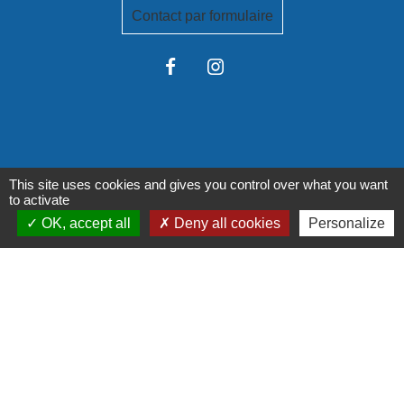
Contact par formulaire
Liens institutionnels
This site uses cookies and gives you control over what you want
to activate
OK, accept all
Deny all cookies
Personalize
Communauté de communes Tarn-Agout
Département Tarn
Région Occitanie
Préfecture du Tarn
Mentions légales
-
Politique de confidentialité
-