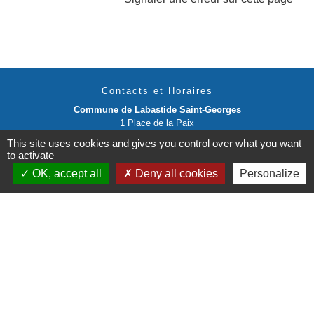
Contacts et Horaires
Commune de Labastide Saint-Georges
1 Place de la Paix
81500 Labastide-Saint-Georges - FRANCE
This site uses cookies and gives you control over what you want
+33 5 63 58 06 13
to activate
Contact par formulaire
OK, accept all
Deny all cookies
Personalize
Liens institutionnels