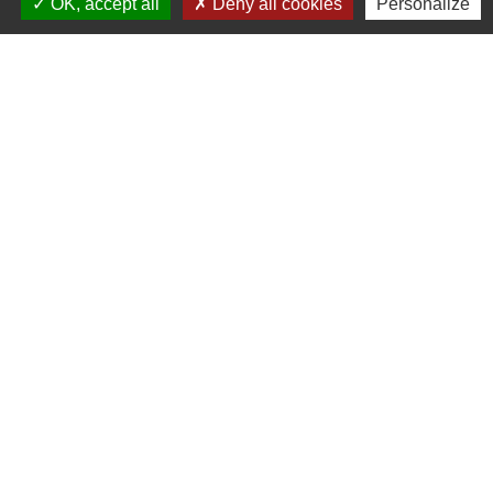
81500 Labastide-Saint-Georges - FRANCE
OK, accept all
Deny all cookies
Personalize
+33 5 63 58 06 13
Contact par formulaire
Liens institutionnels
Communauté de communes Tarn-Agout
Département Tarn
Région Occitanie
Préfecture du Tarn