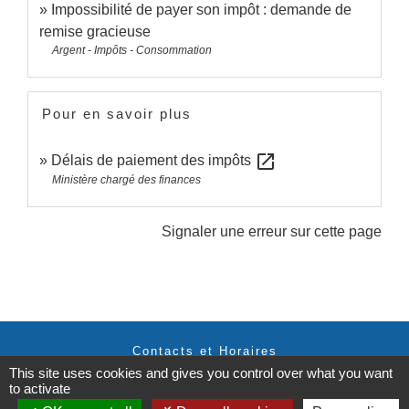
Impossibilité de payer son impôt : demande de
remise gracieuse
Argent - Impôts - Consommation
Pour en savoir plus
open_in_new
Délais de paiement des impôts
Ministère chargé des finances
Signaler une erreur sur cette page
Contacts et Horaires
This site uses cookies and gives you control over what you want
Commune de Labastide Saint-Georges
to activate
1 Place de la Paix