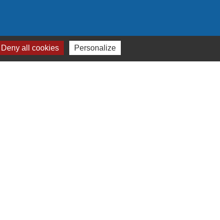
Deny all cookies
Personalize
Plan du site
-
Gestion des cookies
es Communes