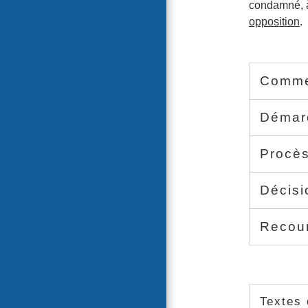
condamné, à 
opposition
.
Commen
Démarc
Procè
Décis
Recou
Textes 