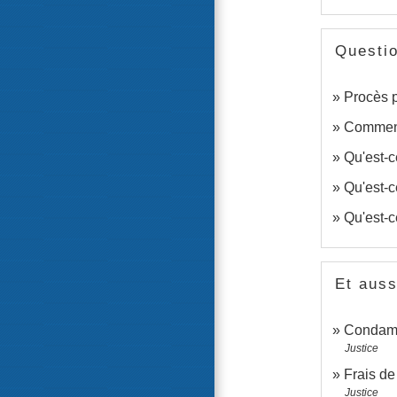
Questi
Procès p
Comment 
Qu'est-
Qu'est-c
Qu'est-c
Et auss
Condamn
Justice
Frais de
Justice