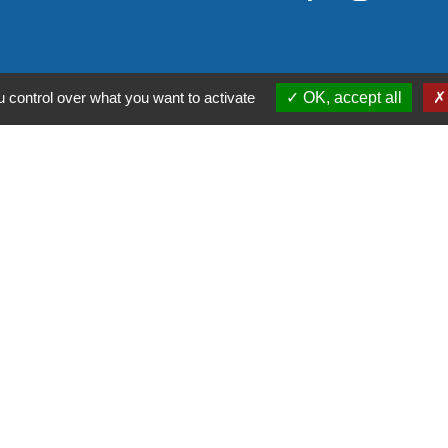
 control over what you want to activate
OK, accept all
stitutionnels
é de communes Tarn-Agout
t Tarn
itanie
du Tarn
entions légales
-
Politique de confidentialité
-
Accessibilité
-
Site créé en partenariat avec Réseau d