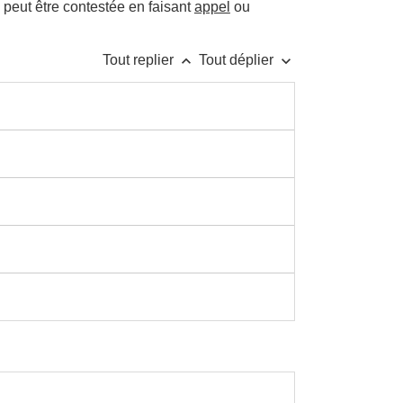
 peut être contestée en faisant
appel
ou
keyboard_arrow_up
keyboard_arrow_down
Tout replier
Tout déplier