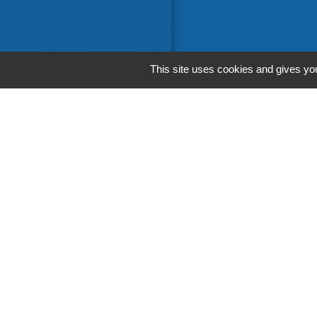
This site uses cookies and gives you
Liens in
Communaut
Départemen
Région Occ
Préfecture 
M