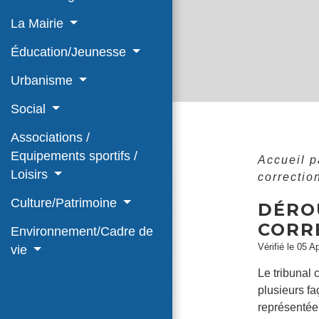
La Mairie
Éducation/Jeunesse
Urbanisme
Social
Associations /
Equipements sportifs /
Accueil p
Loisirs
correctio
Culture/Patrimoine
DÉRO
CORR
Environnement/Cadre de
Vérifié le 05 A
vie
Le tribunal
plusieurs f
représentée 